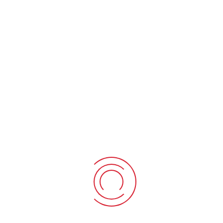
Eylül 27, 2019
7186 sayılı Kanun uyarınca Borçların Yeniden
Yapılandırılmasına İlişkin Duyuru
Eylül 16, 2019
KATEGORILER
Duyurular
(2)
Haberler
(3)
İLETIŞIM BILGILERIMIZ
Osmanağa Mh.Karadut Sk.Ak Apt.No:20/3